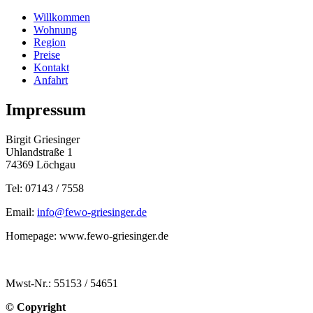
Willkommen
Wohnung
Region
Preise
Kontakt
Anfahrt
Impressum
Birgit Griesinger
Uhlandstraße 1
74369 Löchgau
Tel: 07143 / 7558
Email:
info@fewo-griesinger.de
Homepage: www.fewo-griesinger.de
Mwst-Nr.: 55153 / 54651
© Copyright